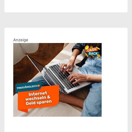
Netzqualität
von
DSL
und
Kabelinternet
Anzeige