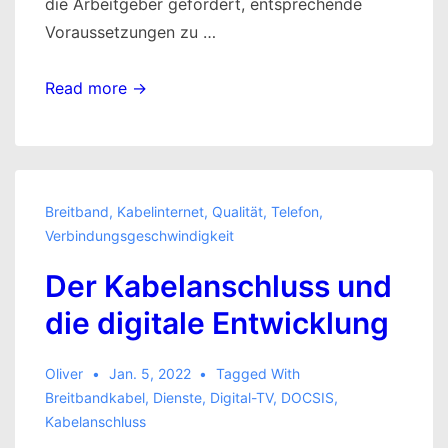
die Arbeitgeber gefordert, entsprechende
Voraussetzungen zu …
Wie
Read more →
arbeitet
man
erfolgreich
im
Breitband
,
Kabelinternet
,
Qualität
,
Telefon
,
Home-
Verbindungsgeschwindigkeit
Office?
Der Kabelanschluss und
die digitale Entwicklung
Oliver
Jan. 5, 2022
Tagged With
Breitbandkabel
,
Dienste
,
Digital-TV
,
DOCSIS
,
Kabelanschluss