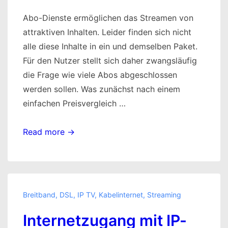
Abo-Dienste ermöglichen das Streamen von
attraktiven Inhalten. Leider finden sich nicht
alle diese Inhalte in ein und demselben Paket.
Für den Nutzer stellt sich daher zwangsläufig
die Frage wie viele Abos abgeschlossen
werden sollen. Was zunächst nach einem
einfachen Preisvergleich …
Abo-
Read more →
Dienste
immer
und
überall
Breitband
,
DSL
,
IP TV
,
Kabelinternet
,
Streaming
streamen
Internetzugang mit IP-