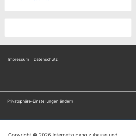
Footer-
Impressum
Datenschutz
Menü
Privatsphäre-Einstellungen ändern
Copyright © 2026
Internetzugang zuhause und