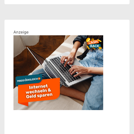
IP-
TV
und
Telefon:
Anzeige
Triple
Play