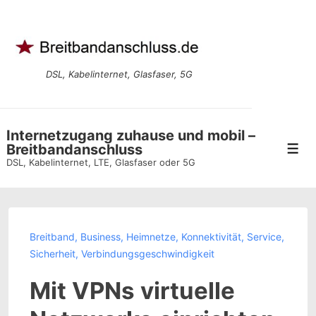
↓
Zum
Inhalt
DSL, Kabelinternet, Glasfaser, 5G
Internetzugang zuhause und mobil –
Breitbandanschluss
Men
DSL, Kabelinternet, LTE, Glasfaser oder 5G
Breitband
,
Business
,
Heimnetze
,
Konnektivität
,
Service
,
Sicherheit
,
Verbindungsgeschwindigkeit
Mit VPNs virtuelle