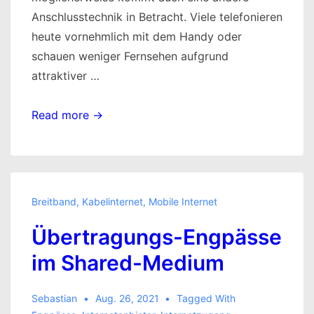
Anschlusstechnik in Betracht. Viele telefonieren
heute vornehmlich mit dem Handy oder
schauen weniger Fernsehen aufgrund
attraktiver …
Beim
Read more →
Umzug
den
Internetanbieter
wechseln?
Breitband
,
Kabelinternet
,
Mobile Internet
Übertragungs-Engpässe
im Shared-Medium
Sebastian
Aug. 26, 2021
Tagged With