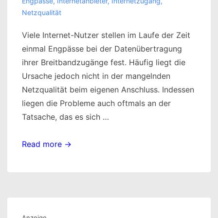
Engpässe
,
Internetanbieter
,
Internetzugang
,
Netzqualität
Viele Internet-Nutzer stellen im Laufe der Zeit
einmal Engpässe bei der Datenübertragung
ihrer Breitbandzugänge fest. Häufig liegt die
Ursache jedoch nicht in der mangelnden
Netzqualität beim eigenen Anschluss. Indessen
liegen die Probleme auch oftmals an der
Tatsache, das es sich …
Übertragungs-
Read more →
Engpässe
im
Shared-
Medium
Anzeige