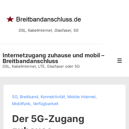
↓
Zum
Inhalt
DSL, Kabelinternet, Glasfaser, 5G
Internetzugang zuhause und mobil –
Breitbandanschluss
Men
DSL, Kabelinternet, LTE, Glasfaser oder 5G
5G
,
Breitband
,
Konnektivität
,
Mobile Internet
,
Mobilfunk
,
Verfügbarkeit
Der 5G-Zugang