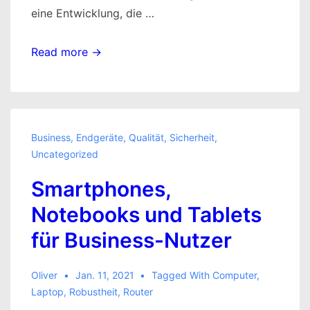
eine Entwicklung, die …
So
Read more →
verändert
die
Cloud
das
Business
,
Endgeräte
,
Qualität
,
Sicherheit
,
Web-
Uncategorized
Hosting
Smartphones,
Notebooks und Tablets
für Business-Nutzer
Oliver
Jan. 11, 2021
Tagged With
Computer
,
Laptop
,
Robustheit
,
Router